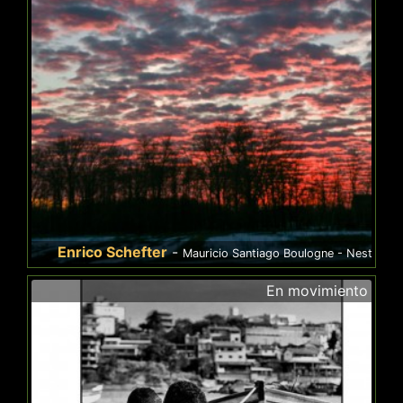
nrico Schefter
-
Mauricio Santiago Boulogne - Nestor - Diame Negro -
En movimiento