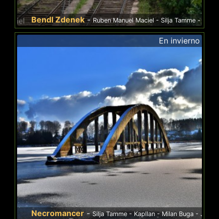
endl Zdenek
-
Ruben Manuel Maciel - Silja Tamme - Денис Букеев - E
En invierno
ecromancer
-
Silja Tamme - Kapllan - Milan Buga - Jana Pejřilová 