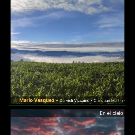
ario Vasquez
-
Durvieli Vizcaino - Christian Martin - Hicham CHRAIBI
En el cielo