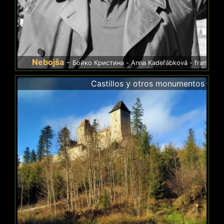
ebojša
-
Бойко Кристина - Anna Kadeřábková - frame your life - Victor
Castillos y otros monumentos