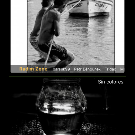
adim Zone
-
barsuk99 - Petr Běhounek - Tridac - Maggy burlet stey - 
Sin colores