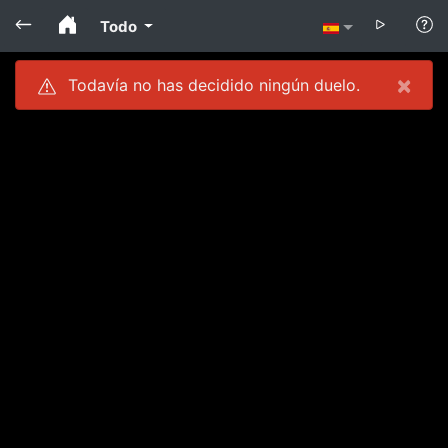
Todo
×
Todavía no has decidido ningún duelo.