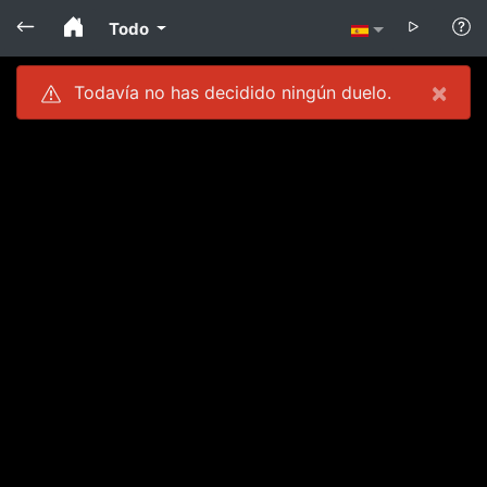
Todo
×
Todavía no has decidido ningún duelo.