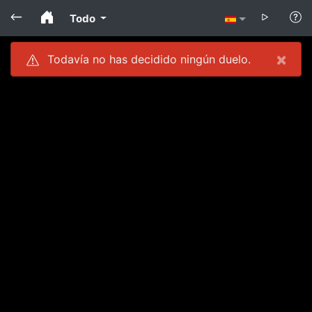
Todo
×
Todavía no has decidido ningún duelo.