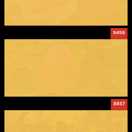
9459
8857