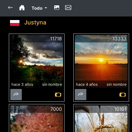
Todo
Justyna
11718
13333
hace 3 años
sin nombre
hace 4 años
sin nombre
7000
10161