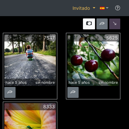
Invitado
7547
5625
hace 5 años
sin nombre
hace 5 años
sin nombre
8333