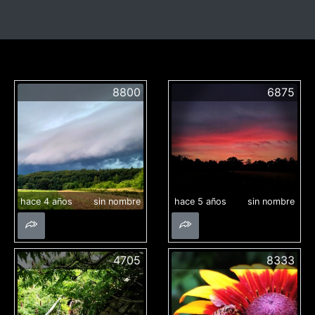
8800
6875
hace 4 años
sin nombre
hace 5 años
sin nombre
4705
8333