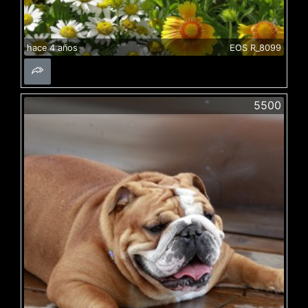
hace 4 años
EOS R_8099
5500