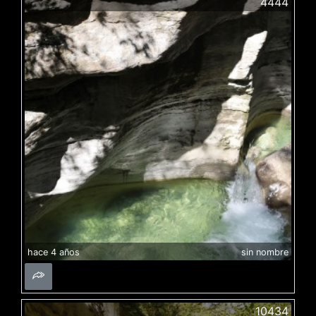
4444
hace 4 años
sin nombre
10434