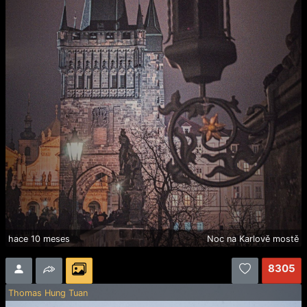
hace 10 meses
Noc na Karlově mostě
8305
Thomas Hung Tuan