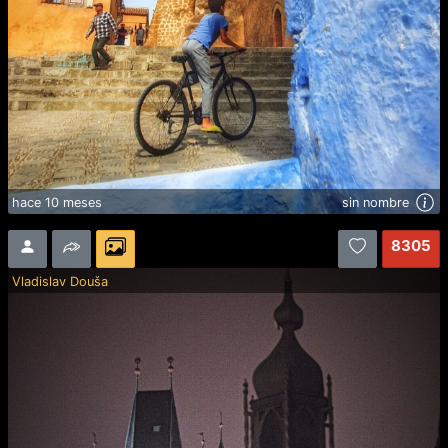
hace 10 meses
sin nombre
8305
Vladislav Douša