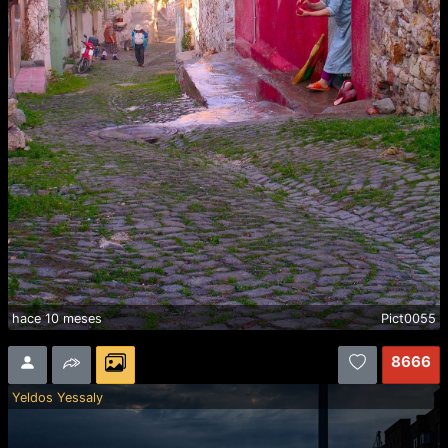
hace 10 meses
Pict0055
8666
Yeldos Yessaly