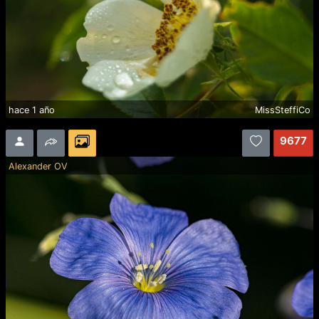
hace 1 año
MissSteffiCo
9677
Alexander OV