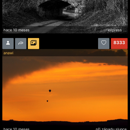
hace 10 meses
express ...
8333
anawi
hace 10 meses
při západu slunce