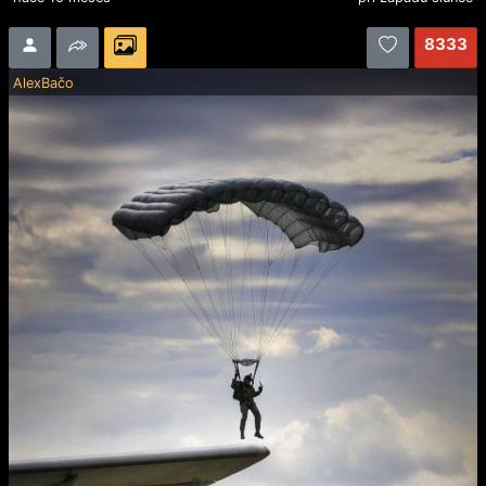
8333
AlexBačo