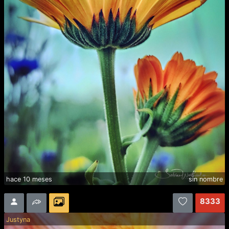
hace 10 meses
sin nombre
8333
Justyna