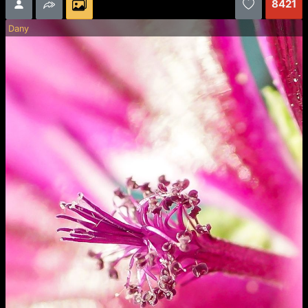
8421
Dany