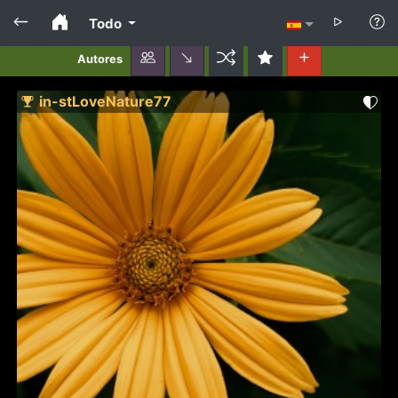
Todo
Autores
in-stLoveNature77