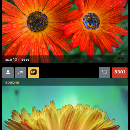
hace 10 meses
.
8301
napalumi