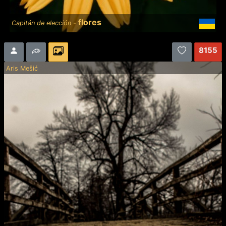
flores
Capitán de elección -
8155
Aris Mešić